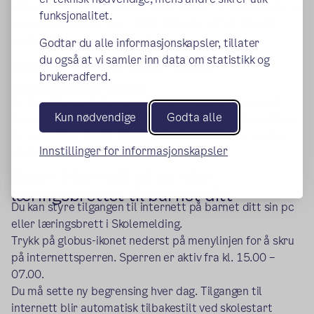
Vi henter kontaktinformasjon til foresatte fra Kontakt- og
funksjonalitet.
reservasjonsregisteret (KRR).
Hvis det er feil, kan du
(ekstern lenke)
endre opplysningene her
.
Godtar du alle informasjonskapsler, tillater
du også at vi samler inn data om statistikk og
Hvis du har barn under 18 år i
brukeradferd.
videregående skole:
Du kan endre telefonnummer og e-postadresse ved å
Kun nødvendige
Godta alle
logge deg inn på via skolens nettside. På nettsiden finner
du «Logg inn» øverst i høyre hjørnet. Du logger deg inn
Innstillinger for informasjonskapsler
via ID-porten. Klikk inn på ikonet «VIS».
Sperr internett på pc eller
læringsbrettet til barnet ditt
Du kan styre tilgangen til internett på barnet ditt sin pc
eller læringsbrett i Skolemelding.
Trykk på globus-ikonet nederst på menylinjen for å skru
på internettsperren. Sperren er aktiv fra kl. 15.00 –
07.00.
Du må sette ny begrensing hver dag. Tilgangen til
internett blir automatisk tilbakestilt ved skolestart