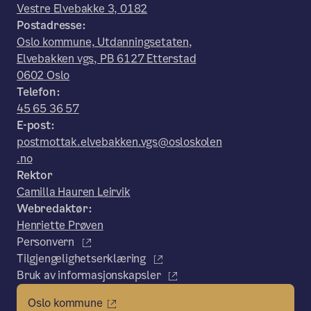
Vestre Elvebakke 3, 0182
Postadresse:
Oslo kommune, Utdanningsetaten,
Elvebakken vgs, PB 6127 Etterstad
0602 Oslo
Telefon:
45 65 36 57
E-post:
postmottak.elvebakken.vgs@osloskolen
.no
Rektor
Camilla Hauren Leirvik
Webredaktør:
Henriette Prøven
Personvern
Tilgjengelighetserklæring
Bruk av informasjonskapsler
Oslo kommune