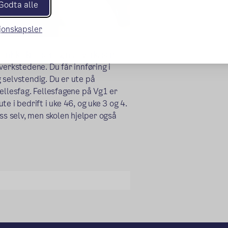
Godta alle
sjonskapsler
roniske kretser og nettverk, samt
verkstedene. Du får innføring i
 selvstendig. Du er ute på
ellesfag. Fellesfagene på Vg1 er
e i bedrift i uke 46, og uke 3 og 4.
ss selv, men skolen hjelper også