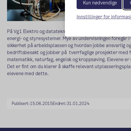
Kun nødvendige
Innstillinger for informa
På Vg1 Elektro og datateknologi får du en innføring i elekt
energi- og styresystemer. Mye av undervisningen foregår i 
sikkerhet på arbeidsplassen og hvordan jobbe ansvarlig og
bedriftsbesøkt og jobber på tverrfaglige prosjekter med f
matematikk, naturfag, engelsk og kroppsøving. Elevene er ut
Det er fint om du klarer å skaffe relevant utplasseringspla
elevene med dette.
Publisert:
15.06.2015
Endret:
31.01.2024