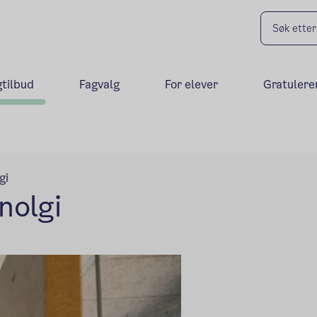
gtilbud
Fagvalg
For elever
Gratulere
gi
nolgi